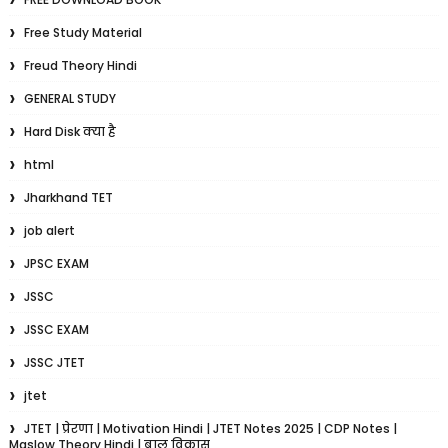
Free Study Material
Freud Theory Hindi
GENERAL STUDY
Hard Disk क्या है
html
Jharkhand TET
job alert
JPSC EXAM
JSSC
JSSC EXAM
JSSC JTET
jtet
JTET | प्रेरणा | Motivation Hindi | JTET Notes 2025 | CDP Notes |
Maslow Theory Hindi | बाल विकास