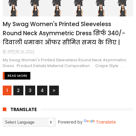
My Swag Women's Printed Sleeveless
Round Neck Asymmetric Dress सिर्फ ₹340/-
दिवाली धमाका ऑफर सीमित समय के लिए |
अक्टूबर 19, 2022
My Swag Women's Printed Sleeveless Round Neck Asymmetric
Dress Product Details Material Composition : Crepe Style ...
READ MORE
1
2
3
4
TRANSLATE
Powered by
Translate